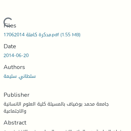
Loading...
Files
(1.55 MB)
مدكرة كاملة 17062014.pdf
Date
2014-06-20
Authors
سلطاني, سليمة
Publisher
جامعة محمد بوضياف بالمسيلة كلية العلوم الانسانية
والاجتماعية
Abstract