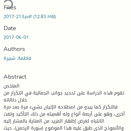
ding...
Files
2017-213.pdf
(12.83 MB)
Date
2017-06-01
Authors
فاطمة, شبيرة
Abstract
الملخص:
تقوم هذه الدراسة على تحديد جوانب الجمالية في التكرار من
خلال دلالاته.
فالتكرار كما يبدو من اصطلاحه الإتيان بشيء مرة بعد مرة
أخرى، وهو على أربعة أنواع وله أهميته من ذلك التأكيد ولفت
الانتباه لغرض إظهار المزيد من العناية بالمشار إليه.
والأنموذج الذي طبق عليه هذا الموضوع (سورة الرحمن)، حيث