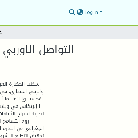
Log In
التواصل الاوربي ا لاندلسي و أثره في النهضة الاوربية "عصري الخلافة والطوائف
التواصل الاوربي 
شكلت الحضارة العرب
والرقي الحضاري، في
فحسب وإ انما بما أ
ا إلرتكاس في ويلا
لتجربة امتزاج الثقاف
روح التسامح ا
الجغرافي من القارة ا 
تحقيق التطلع البشري 