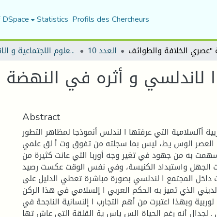
f DSpace
Statistics
Profils des Chercheurs
العدد 10
مجلة العلوم الاجتماعية و الانسانية
ا لاندلسي و أثره في النهضة ا
Abstract
ية أآلسلامية التي عرفتها ا لندلس أنموذجا لمظاهر التطور
 العصر الوس يط، ليس بما سجلته من تفوق وت أ لق علمي
سهمت به من جهود في تغير وجه أوربا التي عانت كثيرة من
ت الجهل واستبداد الكنيسة، وفي نفس الوقت عكست رصيد
ات داخل المجتمع ا لندلسي بصورة مباشرة تعطي الدليل على
لديني الذي تميز به الحكم العربي ا إلسلامي في هذا الركن
لوربية وبهذا اعتبرت من أهم التجارب ا إلنسانية الناجحة في
. لجدال أنه رغم الحياة الس ياس ية القلقة التي عاش تها