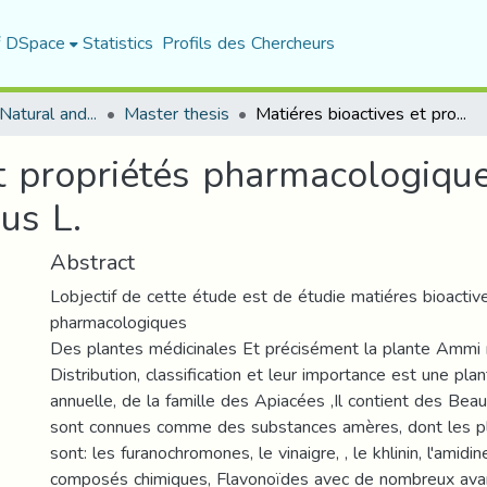
f DSpace
Statistics
Profils des Chercheurs
Department of Natural and Life Sciences
Master thesis
Matiéres bioactives et propriétés pharmacologiques de la plante médicinale Ammi majus L.
et propriétés pharmacologique
us L.
Abstract
Lobjectif de cette étude est de étudie matiéres bioactiv
pharmacologiques
Des plantes médicinales Et précisément la plante Ammi 
Distribution, classification et leur importance est une pl
annuelle, de la famille des Apiacées ,Il contient des B
sont connues comme des substances amères, dont les p
sont: les furanochromones, le vinaigre, , le khlinin, l'amidi
composés chimiques, Flavonoïdes avec de nombreux avan