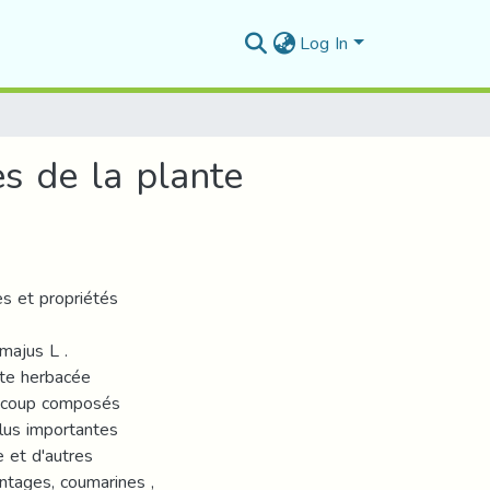
Log In
s de la plante
es et propriétés
majus L .
ante herbacée
eaucoup composés
lus importantes
ne et d'autres
tages, coumarines ,