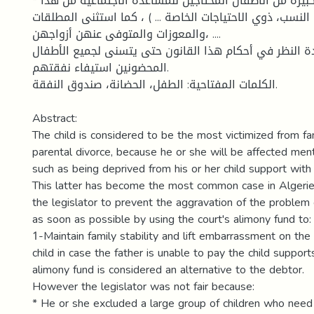
* استثنى فئة كبيرة من الأطفال المحتاجين للمساعدة الاجتماعية من هذا
نسب، ذوي الاحتياجات الخاصة ... ) ، كما استثنى المطلقات
والمعوزات والمتوفى عنهن أزواجهن، ....
دة النظر في أحكام هذا القانون حتى يتسنى لجميع الأطفال
المحضونين استيفاء نفقتهم.
الكلمات المفتاحية: الطفل، الحضانة، صندوق النفقة.
Abstract:
The child is considered to be the most victimized from f
parental divorce, because he or she will be affected menta
such as being deprived from his or her child support with a
This latter has become the most common case in Algerien
the legislator to prevent the aggravation of the problem 
as soon as possible by using the court's alimony fund to:
1-Maintain family stability and lift embarrassment on the
child in case the father is unable to pay the child suppor
alimony fund is considered an alternative to the debtor.
However the legislator was not fair because:
* He or she excluded a large group of children who need 