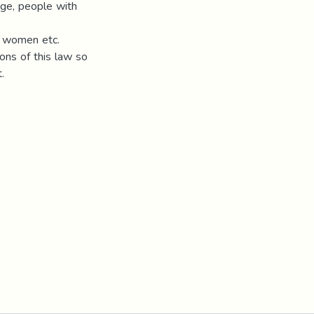
age, people with
y women etc.
ions of this law so
.