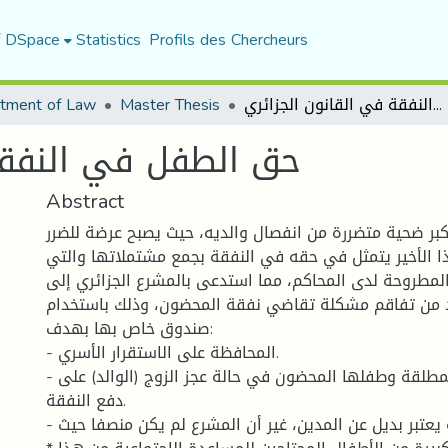
f DSpace
Statistics
Profils des Chercheurs
tment of Law
Master Thesis
حق الطفل في النفقة في القانون الجزائري
حق الطفل في النفقة 
Abstract
كبر ضحية متضررة من انفصال والديه، حيث يصبح عرضة للضرر
ا الأخير يتمثل في حقه في النفقة بجمع مشتملاتها والتي
 المطروحة لدى المحاكم، مما استدعى بالمشرع الجزائري إلى
د من تفاقم مشكلة تقاضي نفقة المحضون، وذلك باستخدام
صندوق خاص بها بهدف:
- المحافظة على الاستقرار الأسري.
- رفع الحرج على المطلقة وطفلها المحضون في حالة عجز الزوج (الوالد) على
دفع النفقة.
- صندوق النفقة يعتبر بديل عن المدين، غير أن المشرع لم يكن منصفا حيث: