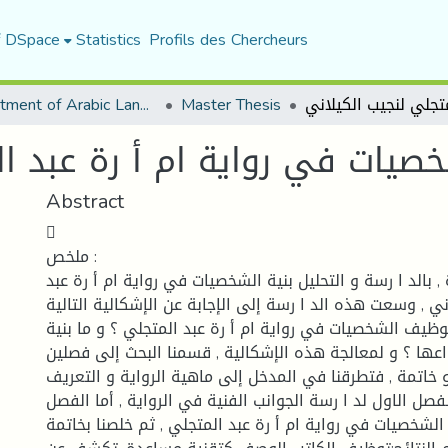
f DSpace
Statistics
Profils des Chercheurs
Department of Arabic Language and Literature
Master Thesis
خصیات في روایة ام أ رة عبد ا
Abstract

ملخص :
, بالد ا رسة و التحلیل بنیة الشخصیات في روایة ام أ رة عبد
ني , وسعت هذه الد ا رسة إلى الإجابة عن الإشكالیة التالیة:
ظیف الشخصیات في روایة ام أ رة عبد المتجلي ؟ و ما بنیة
عها ؟ و لمعالجة هذه الإشكالیة , قسمنا البحث إلى فصلین
خاتمة , فتطرقنا في المدخل إلى ماهیة الروایة و التعریف
صل الاول لد ا رسة الجوانب الفنیة في الروایة , أما الفصل
 الشخصیات في روایة ام أ رة عبد المتجلي , ثم خلصنا بخاتمة