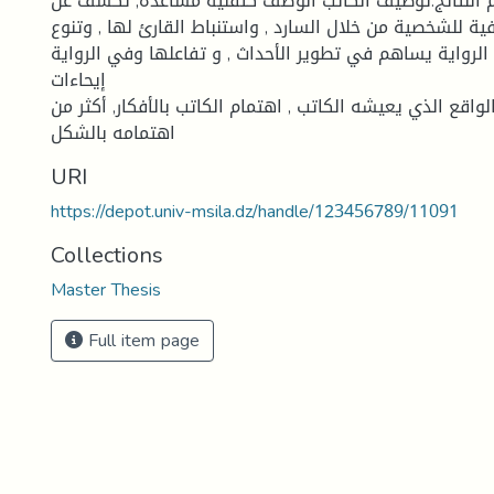
هم النتائج:توظیف الكاتب الوصف كتقنیة مساعدة, تكشف عن
فیة للشخصیة من خلال السارد , واستنباط القارئ لها , وتنوع
روایة یساهم في تطویر الأحداث , و تفاعلها وفي الروایة
إیحاءات
واقع الذي یعیشه الكاتب , اهتمام الكاتب بالأفكار, أكثر من
اهتمامه بالشكل
URI
https://depot.univ-msila.dz/handle/123456789/11091
Collections
Master Thesis
Full item page