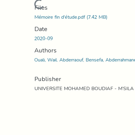
Loading...
Files
Mémoire fin d'étude.pdf
(7.42 MB)
Date
2020-09
Authors
Ouali, Wail. Abderraouf, Bensefa, Abderrahman
Publisher
UNIVERSITE MOHAMED BOUDIAF - M’SILA