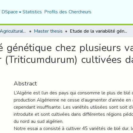
f DSpace
Statistics
Profils des Chercheurs
Department of Agricultural Sciences
Master thesis
Etude de la variabilité génétique chez plusieurs variétés locales et introduites de blé dur (Triticumdurum) cultivées dans la station ITGC d’Oued Smar (Alger).
té génétique chez plusieurs va
r (Triticumdurum) cultivées d
Abstract
L’Algérie est l’un des pays qui consomme le plus de blé
production Algérienne ne cesse d’augmenter d’année en 
cependant insuffisante. Les variétés utilisées sont soit d’o
introduite et sont cultivées dans différentes régions pédo
du nord au sud algérien.
Notre essai a consisté à cultiver 45 variétés de blé dur, l