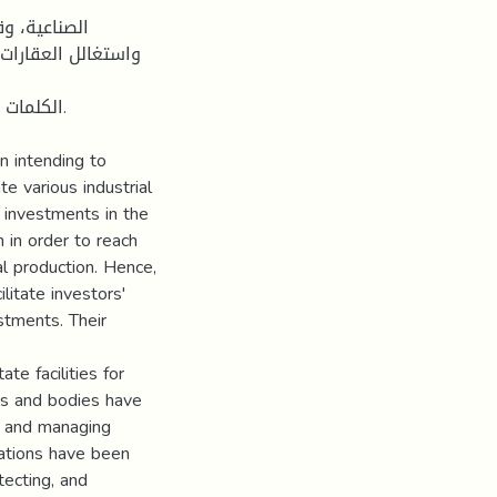
الصناعية، و
واستغالل العقارات 
الكلمات .
n intending to
e various industrial
f investments in the
n in order to reach
l production. Hence,
litate investors'
estments. Their
te facilities for
ions and bodies have
g and managing
lations have been
tecting, and