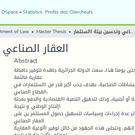
f DSpace
Statistics
Profils des Chercheurs
tment of Law
Master Thesis
العقار الصناعي وتحسين بيئة االستثمار
العقار الصناعي 
Abstract
تى يومنا هذا، سعت الدولة الجزائرية جاهدة لتوفير حافظة
عقارية مالئمة
نشاطات الصناعية، بهدف جذب أكبر قدر من االستثمارات في
القطاع الصناعي،
 أو أجنبية، وذلك لتحقيق التنمية االقتصادية والدفع بعجلة
اإلنتاج الوطني. و نتيجة
ائر عدة إجراءات وسياسات لتسهيل حصول المستثمر ين على
العقار الصناعي
اتهم، وتتجلى هذه الجهود من خالل توفير األوعية العقارية