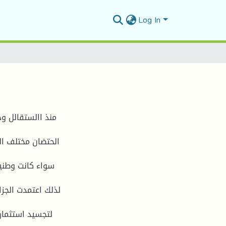
Log In
منذ االستقالل وح
الحتضان مختلف ال
سواء كانت وطنية
لذلك اعتمدت الجز
لتجسيد استثمار