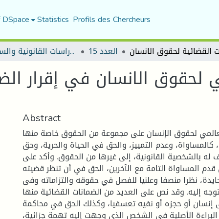
f DSpace
Statistics
Profils des Chercheurs
العدد 15
مجلة الأستاذ الباحث للدراسات القانونية والسياسية
مي لحقوق الانسان في إقرار ال
Abstract
عالمي لحقوق الإنسان على مجموعة من الحقوق خاصة منها
 كالمساواة، وعدم التمييز، والحق في الحياة والحرية، وحق
 له بالشخصية القانونية، إلى غيرها من الحقوق. وأكد على
قدم المساواة التامة مع الآخرين، الحق في أن تنظر قضيته
دة، نظرا منصفا وعلنيا للفصل في حقوقه والتزاماته وفى
توجه إليه. وقد نص على العديد من الضمانات القضائية منها
 إنسان أو حجزه أو نفيه تعسفيا، وكذلك الحق في محاكمة
ض البراءة الأصلية في الشخص الذي وجهت إليه تهمة جزائية