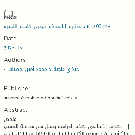
Loading...
Files
(2.03 MB)
مذكرة_الاستاذة_خيذري_كاملة_الاخيرة.pdf
Date
2023-06
Authors
- خيذري علجية, د محمد أمين بوضياف
Publisher
université mohamed boudiaf .m'sila
Abstract
ملخص
إن الهدف الأساسي لهذه الدراسة يتمثل في محاولة التنقيب
والكشف عن خصوصة الكتابة النسائية انطلاقا من الإنتاج الذي