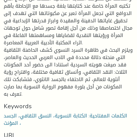
تكتبه المرأة خاصة عند كتابتها بلغة جسدها مع الإحاطة بأهم
الدوافع التي تجعل المرأة تعبر عن مكبوتاتها التي تهدف إلى
تحقيق غاياتها الدفينة والمقيدة وابراز قدرتها الإبداعية في
مجال اختصاصها وذلك من أجل إقامة تصور شامل حول توجهات
المرأة ورؤيتها النقدية لقضاياها ومساهمتها الفاعلة في
اثراء المكتبة الأدبية العربية المعاصرة.
ويلزم البحث في ظاهرة السرد النسوي كشف الحاضنة الثقافية
التي منحته دلالة محددة في الادب العربي الحديث والعاصر،
فقد صيغت هويته السردية استنادا الى حضور أحد المكونات
الثلاث: النقد الثقافي، وأنساق ثقافية مختلفة، واقتراح رؤية
أنثوية للعالم، ثم الاحتفاء بالجسد الانثوي، فتشابكت تلك
المكونات من أجل بلورة مفهوم الرواية النسوية بما صارت
تعرف به.
Keywords
الكلمات المفتاحية: الكتابة النسوية، النسق الثقافي، الجسد
المؤنث ،
URI