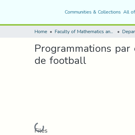
Communities & Collections
All o
Home
Faculty of Mathematics and Computer Science
Programmations par co
de football
Loading...
Files