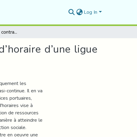
Log In
Programmations par contraintes de planifications d’horaire d’une ligue de football
d’horaire d’une ligue
iquement les
si-continue. Il en va
ces portuaires,
'horaires vise à
ation de ressources
anière à atteindre le
ction sociale.
ttre en oeuvre une