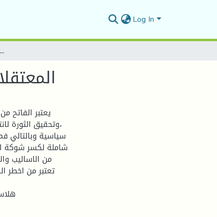
Log In
المعتقلاتالاستعماريةبالجزائرخلالالثورةالتحريرية(1954م-1962م)
المعتقلاتال
،وتحقيق الثورة لا
سياسية وبالتالي فم
شاملة لكسر شوكة ال
من الاساليب وا
تعتبر من اخطر ال
هلاس