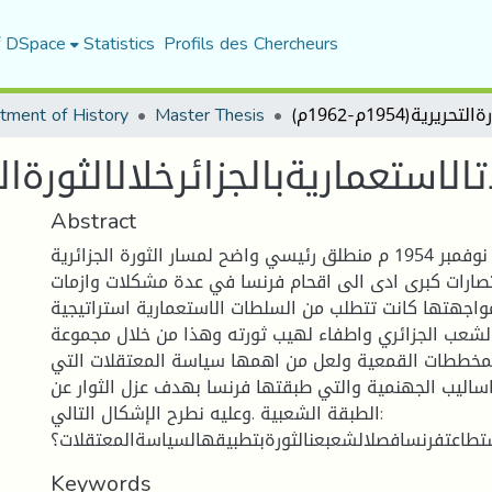
f DSpace
Statistics
Profils des Chercheurs
tment of History
Master Thesis
استعماريةبالجزائرخلالالثورةالتحريرية(54
Abstract
يعتبر الفاتح من نوفمبر 1954 م منطلق رئيسي واضح لمسار الثورة الجزائرية
نتصارات كبرى ادى الى اقحام فرنسا في عدة مشكلات وازمات
واجهتها كانت تتطلب من السلطات الاستعمارية استراتيجية
شعب الجزائري واطفاء لهيب ثورته وهذا من خلال مجموعة
لمخططات القمعية ولعل من اهمها سياسة المعتقلات التي
اساليب الجهنمية والتي طبقتها فرنسا بهدف عزل الثوار عن
الطبقة الشعبية .وعليه نطرح الإشكال التالي:
تطاعتفرنسافصلالشعبعنالثورةبتطبيقهالسياسةالمعتقلات؟
Keywords