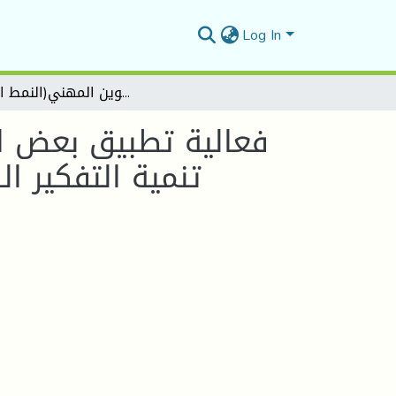
Log In
فعالية تطبيق بعض استراتيجيات نظرية الحل الابتكاري للمشكلات (تريز) في تنمية التفكير الابتكاري لدى متربصي التكوين المهني(النمط الاقامي)
فعالية تطبيق بعض است
تنمية التفكير )