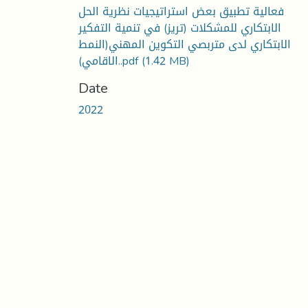
فعالية تطبيق بعض استراتيجيات نظرية الحل
الابتكاري للمشكلات (تريز) في تنمية التفكير
الابتكاري لدى متربصي التكوين المهني(النمط
الاقامي)..pdf
(1.42 MB)
Date
2022