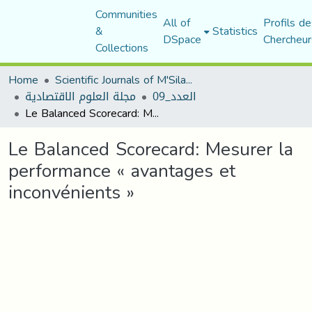
Communities
All of
Profils de
&
Statistics
DSpace
Chercheur
Collections
Home
Scientific Journals of M'Sila University
العدد_09
مجلة العلوم الاقتصادية
Le Balanced Scorecard: Mesurer la performance « avantages et inconvénients »
Le Balanced Scorecard: Mesurer la
performance « avantages et
inconvénients »