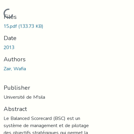
Loading...
Files
15.pdf
(133.73 KB)
Date
2013
Authors
Zair, Wafia
Publisher
Université de M'sila
Abstract
Le Balanced Scorecard (BSC) est un
système de management et de pilotage
des objectifs stratégiques qui permet la