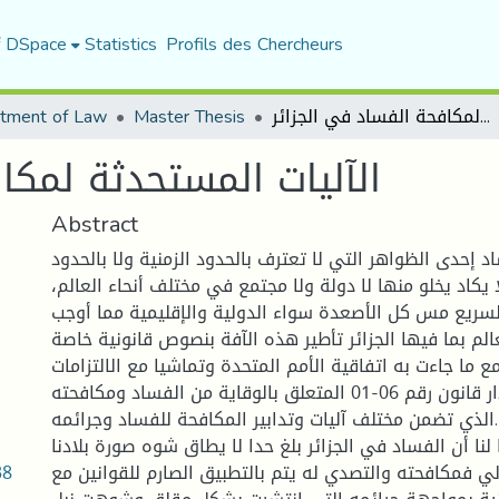
f DSpace
Statistics
Profils des Chercheurs
tment of Law
Master Thesis
الآليات المستحدثة لمكافحة الفساد في الجزائر
الآليات المستحدثة لمكا
Abstract
د إحدى الظواهر التي لا تعترف بالحدود الزمنية ولا بالحدود
لا يكاد يخلو منها لا دولة ولا مجتمع في مختلف أنحاء العالم
لسريع مس كل الأصعدة سواء الدولية والإقليمية مما أوجب
لم بما فيها الجزائر تأطير هذه الآفة بنصوص قانونية خاصة
 ما جاءت به اتفاقية الأمم المتحدة وتماشيا مع الالتزامات
الدولية من خلال إصدار قانون رقم 06-01 المتعلق بالوقاية من الفساد ومكافحته
الذي تضمن مختلف آليات وتدابير المكافحة للفساد وجرائمه.
لنا أن الفساد في الجزائر بلغ حدا لا يطاق شوه صورة بلادنا
38
لي فمكافحته والتصدي له يتم بالتطبيق الصارم للقوانين مع