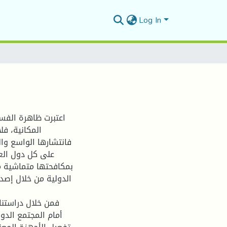
Log In
اعتبرت ظاهرة الفسا
المكانية، ف،
فانتشارها الواسع وا
على كل دول العا
بمكافحتها متماشية مع
فمن خلال دراستنا 
أمام المجتمع الدو