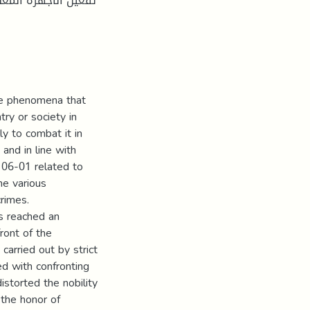
تفعيل الأجهزة المع
he phenomena that
try or society in
ly to combat it in
and in line with
. 06-01 related to
he various
rimes.
as reached an
front of the
 carried out by strict
ed with confronting
istorted the nobility
 the honor of