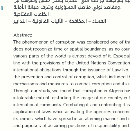
نية بمواجهة جرائمه التي انتشرت بشكل مقلق وشوهت نبل
ومقاصد تولي مناصب المسؤولية وشرف صيانة الأمانة.
38
الكلمات المفتاحية :
الفساد – المكافحة – الآليات القانونية – التدابير
Abstract:
The phenomenon of corruption was considered one of t
does not recognize time or spatial boundaries, as no coun
various parts of the world is almost devoid of it. Especial
line with the provisions of the United Nations Convention 
international obligations through the issuance of Law No
the prevention and control of corruption, which included t
mechanisms and measures to combat corruption and its c
Through our study, we found that corruption in Algeria h
intolerable extent, distorting the image of our country in 
international community. Combating it and confronting it is
application of laws while activating the agencies concern
its crimes, which have spread in an alarming manner and d
and purposes of assuming positions of responsibility and