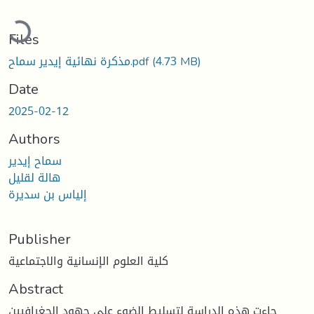
oading...
Files
(4.73 MB)
مذكرة نهائية إيدير سماح.pdf
Date
2025-02-12
Authors
سماح إيدير
هالة لقليل
إلياس بن سديرة
Publisher
كلية العلوم الإنسانية والاجتماعية
Abstract
جاءت هذه الدراسة لتسليط الضوء على جهود الجغرافيين