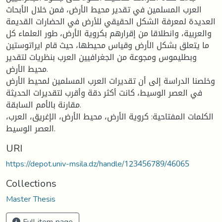
العرب المسلمين في تقدير محيط الأرض، فمن خلال الأبحاث
العديدة لمعرفة الشكل الحقيقي للأرض في الحضارات القديمة
والعربية، وانطلاقا من إقرارهم بكروية الأرض، طور العلماء كل
ما يتعلق بشكل الأرض وقياس محيطها، حيث قام ايراتوستين
وبطليموس ومجوعة من الجغرافيين العرب بنظريات لتقدير
محيط الأرض.
وخلصنا الدراسة إلى أن تقديرات العرب المسلمين لمحيط الأرض
في العصر الوسيط، كانت أكثر دقة وأقرب لتقديرات الحديثة
مقارنة بالأمم السابقة.
الكلمات المفتاحية: كروية الأرض، محيط الأرض، الإغريق، العرب،
العصر الوسيط.
URI
https://depot.univ-msila.dz/handle/123456789/46065
Collections
Master Thesis
Full item page