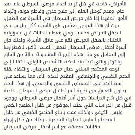
الأمراض، خاصة في ظل تزايد أعداد مرضى السرطان عاما بعد
عام، وعدم توصل العلم إلى علاج جذري وقاطع حوله، وتزداد
الأمور تعقيدا إذا كان مريض السرطان في الأسرة هو الطفل،
حيث أن هذا المرض ينعكس على الأسرة ككل وليس على
الطفل المريض فحسب. وفي معظم الحالات فإن مسؤولية
الاعتناء بالطفل المريض تقع على عاتق الأسرة، ولذلك فإن
أسرة أطفال مرضى السرطان تتحمل العبء الأكبر، لاضطرارها
إلى التعامل مع مثل هذه التجربة المشحونة بحالة من القلق
والتوتر والتي تبدأ منذ لحظة التشخيص الأولى، انتقالا إلى
توجه المجتمع السلبي حيال مرض السرطان، وإنتهاء بقلة
الدعم النفسي والاجتماعي المقدم لهذه الأم، مما يساعد على
استنزافها على المستوى النفسي والجسدي. إن هذا البحث
يحاول التعمق في تجربة أسر أطفال مرضی السرطان ، خاصة
في ظل شح الدراسات حول أسر أطفال مرضى السرطان، ووجود
قليل من الدراسات التي بحثت الموضوع من خلال المنهج الكمي
وليس الكيفي، ولذلك قمت باتباع المنهج الكيفي من خلال
استخدام أسلوب النظرية المجذرة ، وذلك من خلال إجراء
مقابلات معمقة مع أسر أطفال مرضى السرطان .