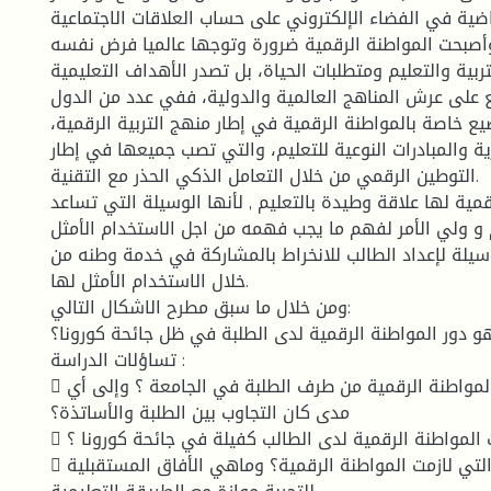
راضية في الفضاء الإلكتروني على حساب العلاقات الاجتماعية
 وأصبحت المواطنة الرقمية ضرورة وتوجها عالميا فرض نفسه
ربية والتعليم ومتطلبات الحياة، بل تصدر الأهداف التعليمية
بع على عرش المناهج العالمية والدولية، ففي عدد من الدول
 خاصة بالمواطنة الرقمية في إطار منهج التربية الرقمية،
ة والمبادرات النوعية للتعليم، والتي تصب جميعها في إطار
التوطين الرقمي من خلال التعامل الذكي الحذر مع التقنية.
قمية لها علاقة وطيدة بالتعليم , لأنها الوسيلة التي تساعد
 و ولي الأمر لفهم ما يجب فهمه من اجل الاستخدام الأمثل
سيلة لإعداد الطالب للانخراط بالمشاركة في خدمة وطنه من
خلال الاستخدام الأمثل لها.
ومن خلال ما سبق مطرح الاشكال التالي:
و دور المواطنة الرقمية لدى الطلبة في ظل جائحة كورونا؟
تساؤلات الدراسة :
 كيف تم تطبيق المواطنة الرقمية من طرف الطلبة في الجامعة ؟ وإلى أي
مدى كان التجاوب بين الطلبة والأساتذة؟
 هل كانت المواطنة الرقمية لدى الطالب كفيلة في جائحة كورونا ؟
 ماهي المعوقات التي لازمت المواطنة الرقمية؟ وماهي الأفاق المستقبلية