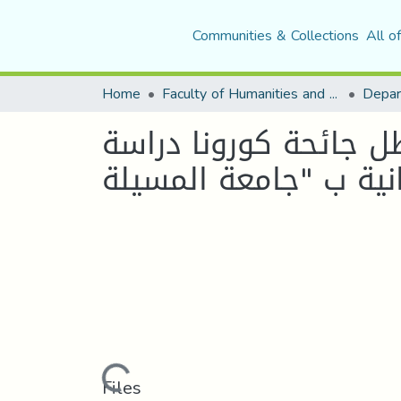
Communities & Collections
All o
Home
Faculty of Humanities and Social Sciences
ظل جائحة كورونا دراسة
Loading...
Files