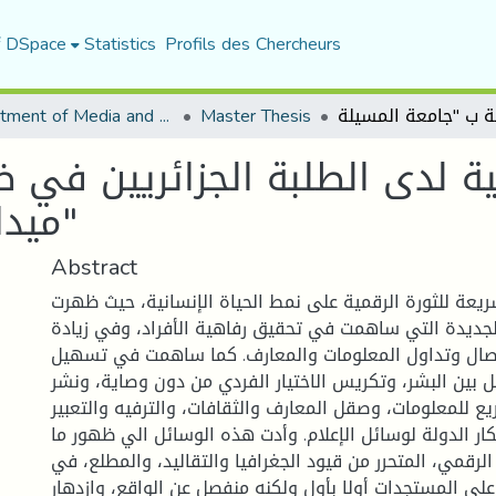
f DSpace
Statistics
Profils des Chercheurs
Department of Media and Communication Studies
Master Thesis
ية لدى الطلبة الجزائريين في 
ميدانية ب "جامعة المسيلة"
Abstract
ريعة للثورة الرقمية على نمط الحياة الإنسانية، حيث ظهرت
الجديدة التي ساهمت في تحقيق رفاهية الأفراد، وفي زيادة
صال وتداول المعلومات والمعارف. كما ساهمت في تسهيل
ل بين البشر، وتكريس الاختيار الفردي من دون وصاية، ونشر
يع للمعلومات، وصقل المعارف والثقافات، والترفيه والتعبير
ار الدولة لوسائل الإعلام. وأدت هذه الوسائل الي ظهور ما
لرقمي، المتحرر من قيود الجغرافيا والتقاليد، والمطلع، في
 على المستجدات أولا بأول ولكنه منفصل عن الواقع، وازدهار