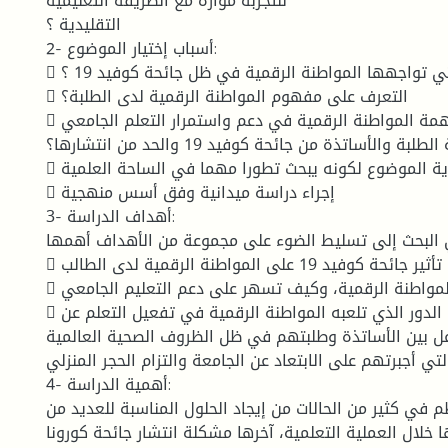
للتجربة موازة مع الطريقة التعليمية
التقليدية ؟
2- أسباب إختيار الموضوع:
 ما هي التحديات التي تواجهها المواطنة الرقمية في ظل جائحة كوفيد 19 ؟
 التعرف على مفهوم المواطنة الرقمية لدى الطلبة؟
 ما مدى مساهمة المواطنة الرقمية في دعم واستمرار التعلم الجامعي
والحفاظ على صحة الطلبة والأساتذة من جائحة كوفيد 19 والحد من انتشارها؟
 جدية الموضوع لكونه يبحث تطورا مهما في الساحة العلمية
 إجراء دراسة ميدانية وفق أسس منهجية
3- أهداف الدراسة:
البحث إلى تسليط الضوء على مجموعة من الأهداف أهمها:
 إظهار کيفية تأثير جائحة كوفيد 19 على المواطنة الرقمية لدى الطالب .
 بیان ما هي المواطنة الرقمية، وكيف تسهر على دعم التعليم الجامعي.
 تسليط الضوء على الدور الذي تلعبه المواطنة الرقمية في تفعيل التعلم عن
اعل بين الأساتذة وطلبتهم في ظل الظروف الصحية العالمية
لتي أجبرتهم على الابتعاد عن الجامعة والتزام الحجر المنزلي.
4- أهمية الدراسة:
م في كثير من الحالات من إيجاد الحلول المناسبة للعديد من
 خلال العملية التعلمية، آخرها مشكلة انتشار جائحة كورونا