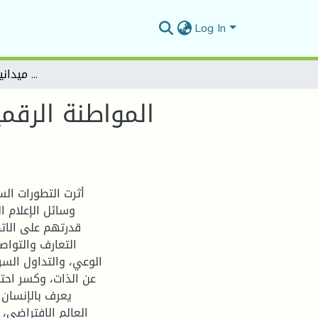
Log In
المواطنة الرقمية لدى الطلبة الجزائريين في ظل جائحة كورونا دراسة ميدانية ب "جامعة المسيلة"
المواطنة الرقم
أثرت التطورات الس
وسائل الإعلام 
قدرتهم على الات
التعارف والتواص
الوعي، والتداول السر
عن الذات، وكسر احتك
يعرف بالإنسان ا
العالم الافتراضي،