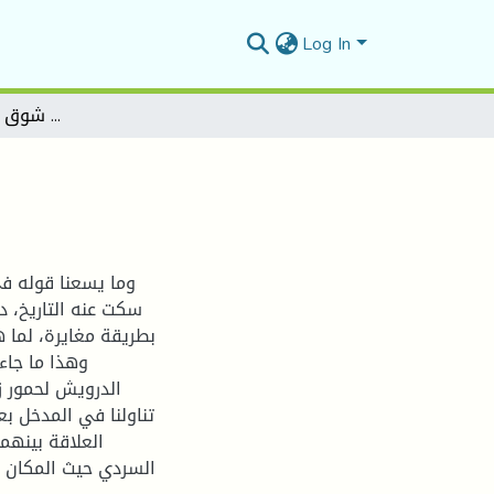
Log In
التخييل والتاريخ في رواية شوق الدرويش لحمور زيادة
ا
وما يسعنا قوله في 
سكت عنه التاريخ، د
بطريقة مغايرة، لما 
وهذا ما جاء
الدرويش لحمور ز
تناولنا في المدخل بع
العلاقة بينهم
السردي حيث المكان و