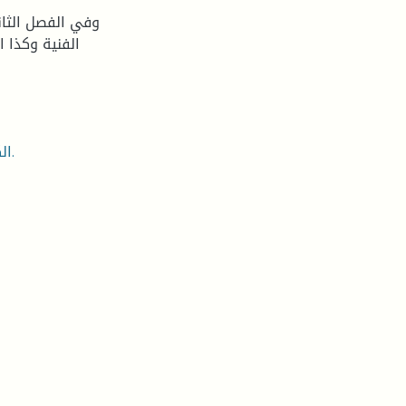
وفي الفصل الثاني 
الفنية وكذا 
الكلمات المفتاحية: الرواية، التاريخ، التخييل، الشوق، الدرويش.