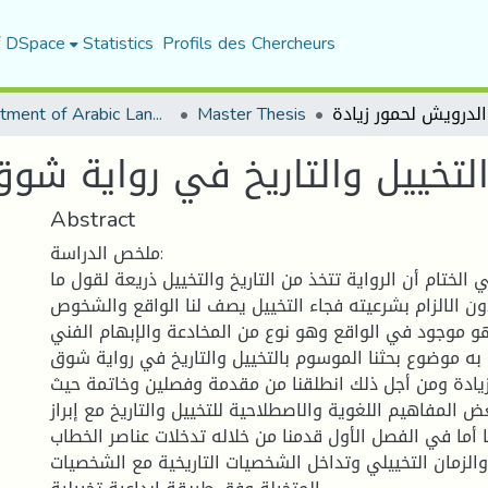
f DSpace
Statistics
Profils des Chercheurs
Department of Arabic Language and Literature
Master Thesis
لتخييل والتاريخ في رواية شوق
Abstract
ملخص الدراسة:
الختام أن الرواية تتخذ من التاريخ والتخييل ذريعة لقول ما
ون الالزام بشرعيته فجاء التخييل يصف لنا الواقع والشخوص
هو موجود في الواقع وهو نوع من المخادعة والإبهام الفني
 به موضوع بحثنا الموسوم بالتخييل والتاريخ في رواية شوق
يادة ومن أجل ذلك انطلقنا من مقدمة وفصلين وخاتمة حيث
ض المفاهيم اللغوية والاصطلاحية للتخييل والتاريخ مع إبراز
ا أما في الفصل الأول قدمنا من خلاله تدخلات عناصر الخطاب
الزمان التخييلي وتداخل الشخصيات التاريخية مع الشخصيات