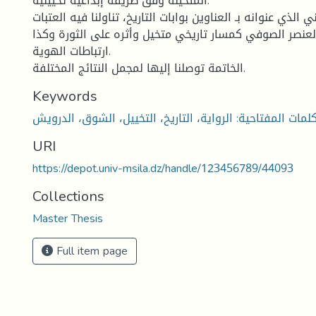
المتخيلة وفق طريقة إبداعية تخييلية.
الذي عنوانه بـ العناوين بوابات التاريخ، تناولنا فيه العتبات
العنصر الصوفي كمسار تاريخي متخيل وأثره على الثورة وكذا
ارتباطات الهوية.
الخاتمة توصلنا إليها لمجمل النتائج المختلفة.
Keywords
URI
https://depot.univ-msila.dz/handle/123456789/44093
Collections
Master Thesis
Full item page