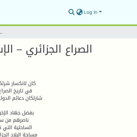
Log In
الصراع الجزائري – الإسباني في الحوض الغربي للبحر الأبيض المتوسط خلال القرن 16م " حملة شارلكان 41
الصراع الجزائري – ا
كان لانكسار شرلكا
في تاريخ الصراع
شارلكان دعائم الدولة
ناصرهم من سكان
الساحلية التي 
مساحة البلاد الجز