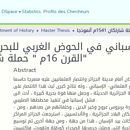
f DSpace
Statistics
Profils des Chercheurs
15م أنموذجا"
Master Thesis
tment of History
لإسباني في الحوض الغربي للبحر
القرن 16م " حملة شارلكان 1541م أنموذجا"
Abstract
ن أمام مدينة الجزائر وانتصار العثمانيين عليه منعرجا حاسما
 العثماني- الإسباني ، وله نتائج كبرى ثبت هذا الانتصار على
 الجزائرية الحديثة ، وجعل منها قوة بحرية كبيرة ، أدت الى
فشل إسبانيا في تنفيذ مخططها الصليبي .
- بفضل جهاد الإخوة بربروس عروج وخير الدين ، وخلفائهم من بعدهم ، ومن
 البلاد الجزائرية ، والأندلسيين ، استرجعت الجزائر المراكز
كانت بيد الإسبان ، هذا من جهة ، ومن جهة أخرى تم توسيع
ائرية التي وصلت حدودها الصحراء كورقلة وتقورت، فاكتسبت