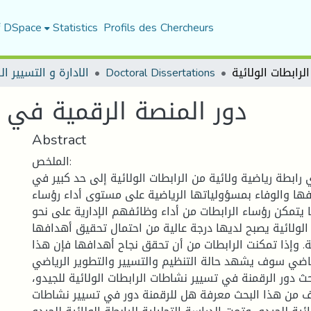
f DSpace
Statistics
Profils des Chercheurs
الادارة و التسيير ا
Doctoral Dissertations
دور المنصة الرقمية في تس
Abstract
الملخص:
ي رابطة رياضية ولائية من الرابطات الولائية إلى حد كبير في
ا والوفاء بمسؤولياتها الرياضية على مستوى أداء رؤساء
ا يتمكن رؤساء الرابطات من أداء وظائفهم الإدارية على نحو
 الولائية يصبح لديها درجة عالية من احتمال تحقيق أهدافها
ة. وإذا تمكنت الرابطات من أن تحقق نجاح أهدافها فإن هذا
رياضي سوف يشهد حالة التنظيم والتسيير والتطوير الرياضي
بحث دور الرقمنة في تسيير نشاطات الرابطات الولائية للجيدو
 من هذا البحث معرفة هل للرقمنة دور في تسيير نشاطات