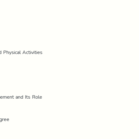
 Physical Activities
gement and Its Role
egree