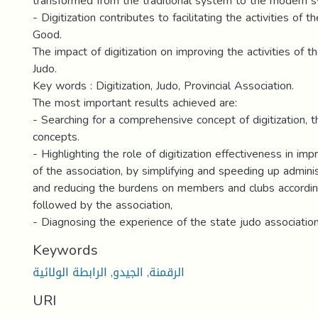
transformed from the traditional system to the modern 
- Digitization contributes to facilitating the activities of
Good.
The impact of digitization on improving the activities of 
Judo.
Key words : Digitization, Judo, Provincial Association.
The most important results achieved are:
- Searching for a comprehensive concept of digitization, t
concepts.
- Highlighting the role of digitization effectiveness in impr
of the association, by simplifying and speeding up admini
and reducing the burdens on members and clubs accordin
followed by the association,
- Diagnosing the experience of the state judo association
Keywords
الرابطة الولائية
,
الجيدو
,
الرقمنة
URI