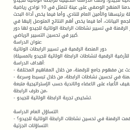
ائية للجيدو، وتمت الدراسة التحليلية للرابطة الولائية للجيدو
بالمسيلة، حيث استخدمنا المنهج الوصفي على عينة تتمثل في 10 نوادي رياضية
ة برئيسها والأمين العام للنادي. وأما فيما يخص أداة البحث
لجمع البيانات، أما فيما يخص أهم النتائج المتوصل إليها في
الرقمنة في تسيير نشاطات الرابطة الولائية للجيدو لها دور
كبير في تحسين التسيير الرياضي.
عنوان الدراسة:
دور المنصة الرقمية في تسيير الرابطات الولائية
(دراسة تحليلية للأرضية الرقمية لنشاطات الرابطة الولائية للجيدو بالمسيلة)
أهداف الدراسة:
- البحث عن مفهوم جامع للرقمنة، من خلال المفاهيم المختلفة.
- إبراز دور فعالية الرقمنة في تحسين نشاطات الرابطة، من خلال تبسيط وسرعة
تخفيف الأعباء على الاعضاء والاندية حسب الإستراتيجية متبعة
من طرف الرابطة،
- تشخيص تجربة الرابطة الولائية للجيدو.
التساؤل العام الدراسة:
- كيف ساهمت الرقمنة في تحسين نشاطات الرابطة الولائية للجيدو؟
التساؤلات الجزئية: