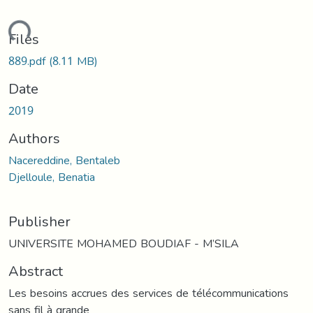
ding...
Files
889.pdf
(8.11 MB)
Date
2019
Authors
Nacereddine, Bentaleb
Djelloule, Benatia
Publisher
UNIVERSITE MOHAMED BOUDIAF - M’SILA
Abstract
Les besoins accrues des services de télécommunications
sans fil à grande