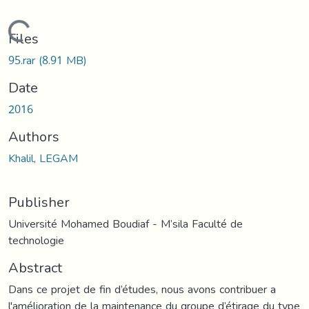
Loading...
Files
95.rar
(8.91 MB)
Date
2016
Authors
Khalil, LEGAM
Publisher
Université Mohamed Boudiaf - M’sila Faculté de
technologie
Abstract
Dans ce projet de fin d’études, nous avons contribuer a
l'amélioration de la maintenance du groupe d’étirage du type