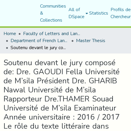
Communities
All of
Profils de
&
Statistics
DSpace
Chercheur
Collections
Home
Faculty of Letters and Languages
Department of French Language and Literature
Master Thesis
Soutenu devant le jury composé de: Dre. GAOUDI Fella Université de M’sila Président Dre. GHARIB Nawal Université de M’sila Rapporteur Dre.THAMER Souad Université de M’sila Examinateur Année universitaire : 2016 / 2017 Le rôle du texte littéraire dans l’appropriation et le développement d’une compétence de communication interculturelle : le manuel de FLE de la troisième année secondaire en question
Soutenu devant le jury composé
de: Dre. GAOUDI Fella Université
de M’sila Président Dre. GHARIB
Nawal Université de M’sila
Rapporteur Dre.THAMER Souad
Université de M’sila Examinateur
Année universitaire : 2016 / 2017
Le rôle du texte littéraire dans