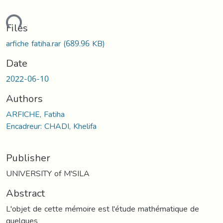
ading...
Files
arfiche fatiha.rar
(689.96 KB)
Date
2022-06-10
Authors
ARFICHE, Fatiha
Encadreur: CHADI, Khelifa
Publisher
UNIVERSITY of M'SILA
Abstract
L'objet de cette mémoire est l'étude mathématique de
quelques