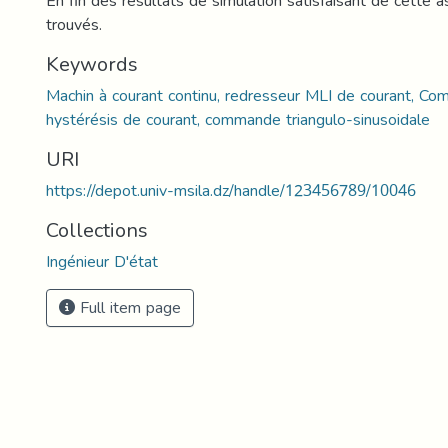
En fin des résultats de simulation satisfaisant de cette a
trouvés.
Keywords
Machin à courant continu, redresseur MLI de courant, C
hystérésis de courant, commande triangulo-sinusoidale
URI
https://depot.univ-msila.dz/handle/123456789/10046
Collections
Ingénieur D'état
Full item page