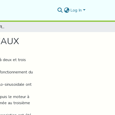
Log In
COMMANDE MLI D’UN REDRESSEUR MULTINIVEAUX
EAUX
à deux et trois
 fonctionnement du
o-sinusoidale ont
 puis le moteur à
nnée au troisième