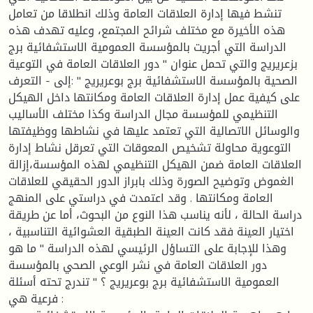
تنشط فيها إدارة العلاقات العامة وذلك انطلاقا من تعامل
هذه الأخيرة مع مختلف شرائح المجتمع، وعليه تهدف هذه
الدراسة التي أجريت بالمؤسسة العمومية الاستشفائية برج
بزعريريج والتي تحمل عنوان " دور العلاقات العامة في التوعية
الصحية بالمؤسسة الاستشفائية برج بوعريريج " :إلى - التعرف
على كيفية عمل إدارة العلاقات العامة ومكانتها داخل الهيكل
التنظيمي للمؤسسة مجال الدراسة وكذا مختلف الأساليب
والوسائل الاتصالية التي تعتمد عليها في نشاطها ووظيفتها
التوعوية محاولة تشخيص المعوقات التي تعرقل نشاط إدارة
العلاقات العامة ضمن الهيكل التنظيمي لهذه المؤسسة،إزالة
الغموض وتوضيح الصورة وذلك بابراز الدور الحقيقي للعلاقات
العامة ومكانتها . وقد اعتمدت في دراستي على المنهج
دراسة الحالة ، لأنه يناسب هذا النوع من البحوث، أما عن طريقة
اختيار العينة فقد كانت العينة الطبقية العشوائية التناسبية ،
وهذا للإجابة على التساؤل الرئيسي لهذه الدراسة " ما هو
دور العلاقات العامة في نشر الوعي الصحي بالمؤسسة
العمومية الاستشفائية برج بوعريريج ؟ " تندرج تحته أسئلة
فرعية هي :