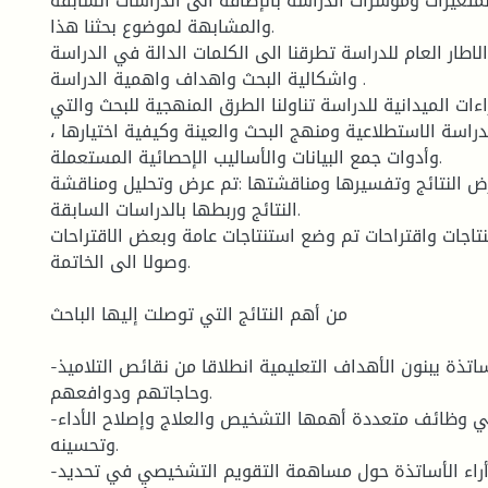
متغيرات ومؤشرات الدراسة بالإضافة الى الدراسات السابقة
والمشابهة لموضوع بحثنا هذا.
لاطار العام للدراسة تطرقنا الى الكلمات الدالة في الدراسة
واشكالية البحث واهداف واهمية الدراسة .
اءات الميدانية للدراسة تناولنا الطرق المنهجية للبحث والتي
راسة الاستطلاعية ومنهج البحث والعينة وكيفية اختيارها ،
وأدوات جمع البيانات والأساليب الإحصائية المستعملة.
رض النتائج وتفسيرها ومناقشتها :تم عرض وتحليل ومناقشة
النتائج وربطها بالدراسات السابقة.
تاجات واقتراحات تم وضع استنتاجات عامة وبعض الاقتراحات
وصولا الى الخاتمة.
من أهم النتائج التي توصلت إليها الباحث
-إن أغلب الأساتذة يبنون الأهداف التعليمية انطلاقا من نقائص التلاميذ
وحاجاتهم ودوافعهم.
-للتقويم التشخيصي وظائف متعددة أهمها التشخيص والعلاج وإصلاح الأداء
وتحسينه.
-هناك اتفاق بين أراء الأساتذة حول مساهمة التقويم التشخيصي في تحديد