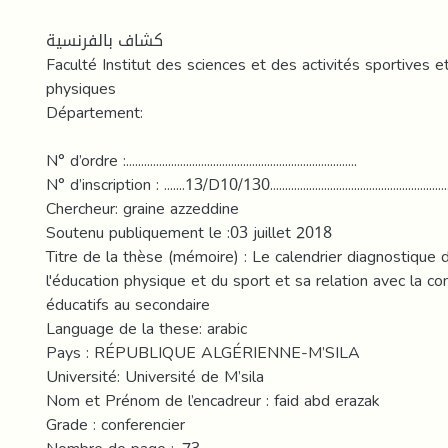
كشاف بالفرنسية
Faculté Institut des sciences et des activités sportives e
physiques
Département:
N° d’ordre :.............................................................................
N° d’inscription : .......13/D10/130...........................................................
Chercheur: graine azzeddine
Soutenu publiquement le :03 juillet 2018
Titre de la thèse (mémoire) : Le calendrier diagnostique 
l'éducation physique et du sport et sa relation avec la con
éducatifs au secondaire
Language de la these: arabic
Pays : RÉPUBLIQUE ALGÉRIENNE-M’SILA
Université: Université de M’sila
Nom et Prénom de l’encadreur : faid abd erazak
Grade : conferencier