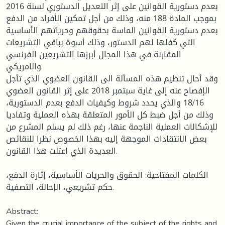
بعدم دستورية القوانين على إثر التعديل الدستوري لسنة 2016
بموجب المادة 188 منه، وذلك من أجل تمكين الأفراد من الدفع
بعدم دستورية القوانين الماسة بحقوقهم وحرياتهم الأساسية
التي كفلها لهم الدستور، وذلك أسوة بباقي التشريعات
المقارنة في هذا المجال أبرزها التشريعين الفرنسي
والامريكي.
وقد أحال تنظيم هذه المسألة الى القانون العضوي الذي تأجل
الإفصاح عنه إلى غاية سبتمبر 2018 على إثر القانون العضوي
18/16 والذي يحدد شروط وكيفيات الدفع بعدم الدستورية،
وذلك من أجل ضبط كل الأمور المتعلقة بهذه العملية وتفاديا
للإشكالات العملية الناجمة عنها، رغم ذلك لم يسلم المشرع من
بعض الانتقادات الموجهة إليه بهذا الخصوص نظرا للنقائص
العديدة الذي اعتلت هذا القانون.
الكلمات المفتاحية: الحقوق والحريات الأساسية، إثارة الدفع،
حكم تشريعي، الإحالة، التصفية.
Abstract:
Given the crucial importance of the subject of the rights and