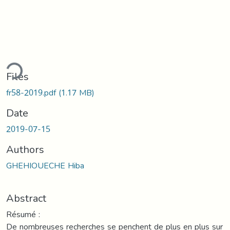
ding...
Files
fr58-2019.pdf
(1.17 MB)
Date
2019-07-15
Authors
GHEHIOUECHE Hiba
Abstract
Résumé :
De nombreuses recherches se penchent de plus en plus sur