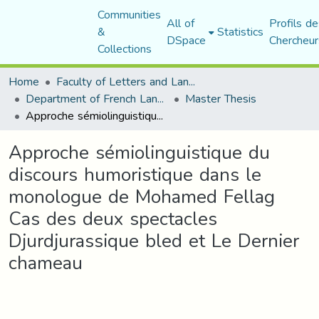
Communities
All of
Profils de
&
Statistics
DSpace
Chercheur
Collections
Home
Faculty of Letters and Languages
Department of French Language and Literature
Master Thesis
Approche sémiolinguistique du discours humoristique dans le monologue de Mohamed Fellag Cas des deux spectacles Djurdjurassique bled et Le Dernier chameau
Approche sémiolinguistique du
discours humoristique dans le
monologue de Mohamed Fellag
Cas des deux spectacles
Djurdjurassique bled et Le Dernier
chameau