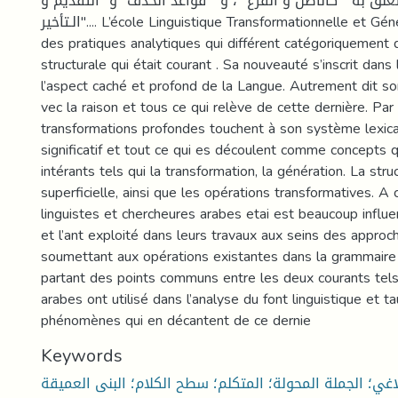
علق به " كالأصل و الفرع "، و " قواعد الحذف" و "التقديم و
الـتأخير".... L’école Linguistique Transformationnelle et Générative a apté pour
des pratiques analytiques qui différent catégoriquement d
structurale qui était courant . Sa nouveauté s’inscrit dan
l’aspect caché et profond de la Langue. Autrement dit so
vec la raison et tous ce qui relève de cette dernière. Pa
transformations profondes touchent à son système lexica
significatif et tout ce qui es découlent comme concepts qu
intérants tels qui la transformation, la génération. La str
superficielle, ainsi que les opérations transformatives. A 
linguistes et chercheures arabes etai est beaucoup influe
et l’ant exploité dans leurs travaux aux seins des approc
soumettant aux opérations existantes dans la grammaire
partant des points communs entre les deux courants tels 
arabes ont utilisé dans l’analyse du font linguistique et t
phénomènes qui en décantent de ce dernie
Keywords