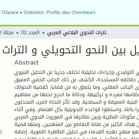
f DSpace
Statistics
Profils des Chercheurs
ظاهرة التحويل بين النحو التحويلي و التراث النحوي البلاغي العربي
العدد 02
مجلة ا
 بين النحو التحويلي و التراث 
Abstract
 التوليدي بإجراءات تحليلية تختلف جذريا عن التحليل البنيوي
ن حقائقه المستجدة، الكشف عن ذلك الجانب الخفي العميق
حرى الجانب العقلي، وما يتعلق به من قضايا، كقضية التحولات
امها مفردة و تركيبها، ودلالة ما اندرج تحتها من مفاهيم
 البنية العميقة و السطحية. وقد تأثر النحاة العرب المحدثون
ا بالغا، واستغلوا قواعده التحويلية بكل اهتمام، وفي أثناء
 مكونات النظرية وبين نظائرها في الموروث النحوي العربي
 هناك الكثير من نقاط التقاطع بين المنهجين، ومنها قضية
ظ
وهو منهج نهجه القدماء في تحليل الظاهرة اللغوية، إضافة