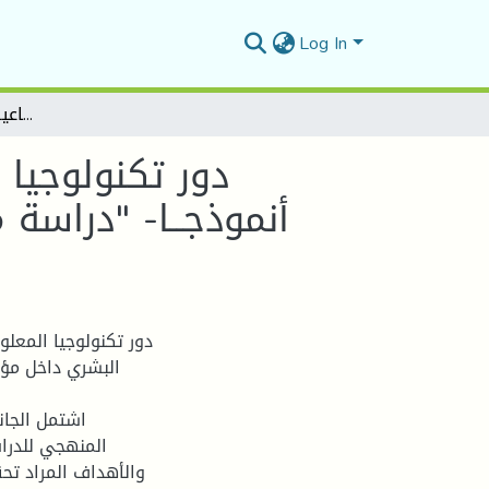
Log In
دور تكنولوجيا المعلومات في فعالية المورد البشري – بطاقة الشفاء أنموذجــا- "دراسة ميدانية بالصندوق الوطني للتأمينات الإجتماعية للأجراء بوكالة المسيلة CNAS"
دور تكنولوجيا 
أنموذجــا- "دراسة 
دور تكنولوجيا المعل
البشري داخل مؤس
اشتمل الجان
المنهجي للدرا
والأهداف المراد تح