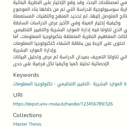
 لمصطلحات البحث. وقد وقع الإختيار على النظرية البنائية
ربة سوسيولوجية للدراسة التي تم من خلالها بناء الموضوع
ائج المتوصل إليها، ثم تحديد المنهج والتقنيات المستعملة
وكيفية إختيار العينة وفي الأخير عرض الدراسات السابقة.
 الذي تناولنا فيه إدارة الموارد البشرية والتغيير التنظيمي.
الث المفاهيم النظرية المتعلقة بتكنولوجيا المعلومات، أما
 احتوى على الربط بين بطاقة الشفاء كتكنولوجيا المعلومات
وإدارة الموارد البشرية.
ني تناولنا التعريف بميدان الدراسة ثم عرض وتحليل البيانات
الإحصائية تحليلا كميا وكيفيا لكل فرضية على حدى
Keywords
ك
ة الموارد البشرية -التغيير التنظيمي - تكنولوجيا المعلومات
URI
https://depot.univ-msila.dz/handle/123456789/326
Collections
Master Thesis