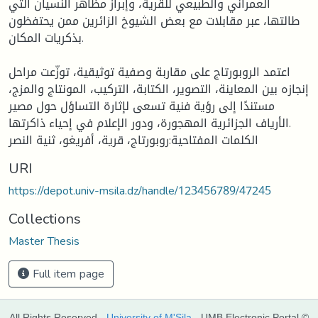
العمراني والطبيعي للقرية، وإبراز مظاهر النسيان التي
طالتها، عبر مقابلات مع بعض الشيوخ الزائرين ممن يحتفظون
بذكريات المكان.
اعتمد الروبورتاج على مقاربة وصفية توثيقية، توزّعت مراحل
إنجازه بين المعاينة، التصوير، الكتابة، التركيب، المونتاج والمزج،
مستندًا إلى رؤية فنية تسعى لإثارة التساؤل حول مصير
الأرياف الجزائرية المهجورة، ودور الإعلام في إحياء ذاكرتها.
الكلمات المفتاحية:روبورتاج، قرية، أفريغو، ثنية النصر
URI
https://depot.univ-msila.dz/handle/123456789/47245
Collections
Master Thesis
Full item page
All Rights Reserved -
University of M'Sila
- UMB Electronic Portal ©