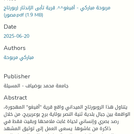
مربوحة مباركي - أفيغو^^. قرية تأبى الإندثار (ربورتاج
(1.9 MB)
مصور).pdf
Date
2025-06-20
Authors
مباركي مربوحة
Publisher
جامعة محمد بوضياف - المسيلة
Abstract
يتناول هذا الروبورتاج الميداني واقع قرية "أفيغو" المهجورة،
الواقعة بين جبال بلدية ثنية النصر بولاية برج بوعريريج، من خلال
رصد بصري وإنساني لحياة غابت ملامحها وبقيت فقط في
ذاكرة من عاشوها. يسعى العمل إلى توثيق المشهد