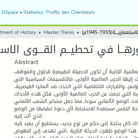
f DSpace
Statistics
Profils des Chercheurs
tment of History
Master Thesis
ورهــا في تحطيــم القـــوى الاستعماريـــة
Abstract
لعالمية الثانية أن تكون الحصيلة الطبيعية للحلول والمواقف
ت إليها الحرب العالمية الأولى، فالتقسيمات السياسية التي
ر، والقرارات الانتقامية التي اتخذت ضد ألمانيا القيصرية،
ة التي نجمت عن الحرب العالمية الأولى، فكل هذه الأحداث
زادت الوضع الألماني سوءا، مما جعل مشاعر الشعب الألماني
ة النفس مستعدة للاستجابة لأي دعوة تنقضها من الوضع
الذي آلت إليه.
اك كان بحاجة إلى حكم من نوع جديد، يستطيع أن يعيد إليه
هذا الوضع ظهرت الحركة النازية ،التي تهدف إلى النهوض