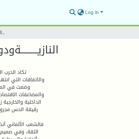
Log In
النازيـــــــــةودورهــا في تحطيــم القـــوى الاستعماريـــة(1933-1945م)
النازيـــــــــةود
تكاد الحرب ا
والاتفاقات التي انته
وضعت في المؤتم
والمضاعفات الاقتصادي
الداخلية والخارجية 
رقيقة الحس مجروح
فالشعب الألماني آنذ
الثقة، وفي صميم 