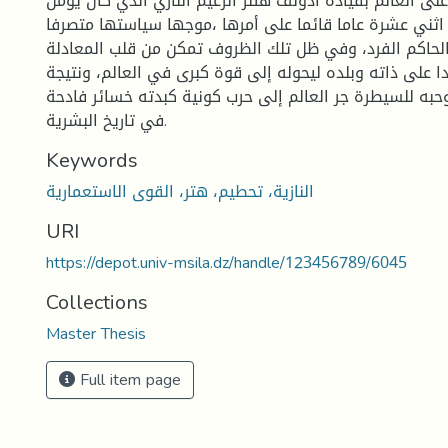
على العالم بقيادة أدولف هتلر الزعيم النازي الذي كان يؤمن
 اثني عشرة عاما قائما على أمرها ،موجها سياستها متصرفا
حاكم الفرد، وفي ظل تلك الظروف تمكن من قلب المعادلة
 على ذاته وبلده ليحوله إلى قوة كبرى في العالم، ونتيجة
حبه للسيطرة جر العالم إلى حرب كونية كبدته خسائر فادحة
في تاريخ البشرية.
Keywords
النازية، تحطيم، هتر، القوى الاستعمارية
URI
https://depot.univ-msila.dz/handle/123456789/6045
Collections
Master Thesis
Full item page