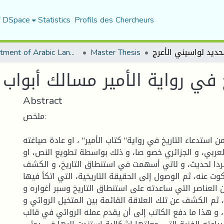
f DSpace
Statistics
Profils des Chercheurs
Department of Arabic Language and Literature
Master Thesis
في رواية الأمير مسالك أبواب 
Abstract
ملخص:
استدعاء التاریخ في روایة" كتاب الأمیر" ، او عادة صیاغته
ا لعربي، و الجزائري خصو صا، و ذلك بواسطة تطویع النص، او
ردا لحدیث، و لاتي أسهمت في استنطاق التاریخ، و الكشف
ت عنه، ثم الوصول إلى الحقیقة التاریخیة، التي اتكأ فیها
 العناصر التي ساعدته على استنطاق التاریخ وسبر أغواره و
 ثم الكشف عن تلك العلاقة القائمة بین المتخیل الروائي و
ة، و هذا ما دفع الكاتب إلى أن یقدم عمله الروائي في قالب