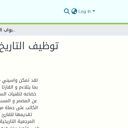
Log In
توظيف التاريخ في رواية الأمير مسالك أبواب الحديد لواسيني الأعرج
توظيف التاريخ 
لقد تمكن واسیني من 
بما یتلاءم و القارئ
خضاعه لتقنیات الس
عن المضمر و المسكو
الكاتب على جملة من
تقدیمها للقارئ ،
المرجعیة التاریخی