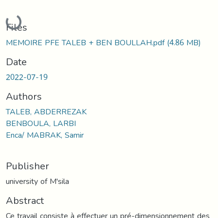
Loading...
Files
MEMOIRE PFE TALEB + BEN BOULLAH.pdf
(4.86 MB)
Date
2022-07-19
Authors
TALEB, ABDERREZAK
BENBOULA, LARBI
Enca/ MABRAK, Samir
Publisher
university of M'sila
Abstract
Ce travail consiste à effectuer un pré-dimensionnement des