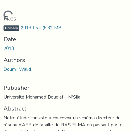
Loading...
Files
2013.1.rar
(6.32 MB)
Primary
Date
2013
Authors
Doumi, Walid
Publisher
Université Mohamed Boudiaf - M'Sila
Abstract
Notre étude consiste à concevoir un schéma directeur du
réseau d’AEP de la ville de RAS ELMA en passant par le