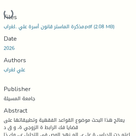
Loading...
Files
(2.08 MB)
مذكرة الماستر قانون أسرة علي ..لغراب.pdf
Date
2026
Authors
علي لغراب
Publisher
جامعة المسيلة
Abstract
يعالج هذا البحث موضوع القواعد الفقهية وتطبيقاتها على
قضايا فك الرابط ة الزوجي ة، و ق د
اعتم دت الدراس ة عل ى الم نهج الوص في التحليل ي، وك ذا