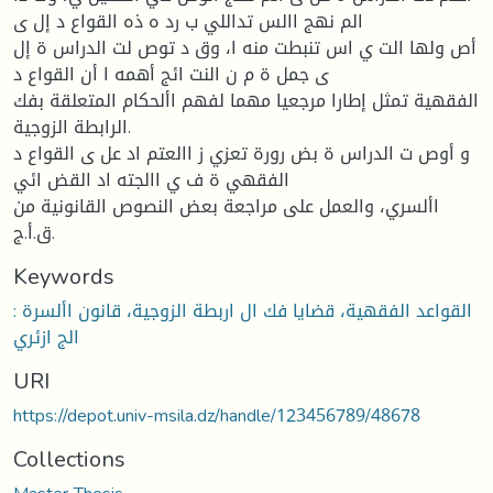
الم نهج االس تداللي ب رد ه ذه القواع د إل ى
أص ولها الت ي اس تنبطت منه ا، وق د توص لت الدراس ة إل
ى جمل ة م ن النت ائج أهمه ا أن القواع د
الفقهية تمثل إطارا مرجعيا مهما لفهم األحكام المتعلقة بفك
الرابطة الزوجية.
و أوص ت الدراس ة بض رورة تعزي ز االعتم اد عل ى القواع د
الفقهي ة ف ي االجته اد القض ائي
األسري، والعمل على مراجعة بعض النصوص القانونية من
ق.أ.ج.
Keywords
: القواعد الفقهية، قضايا فك ال اربطة الزوجية، قانون األسرة
الج ازئري
URI
https://depot.univ-msila.dz/handle/123456789/48678
Collections