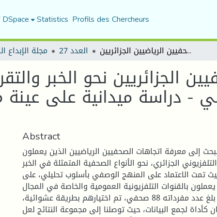
f DSpace
Statistics
Profils des Chercheurs
اتجاهات الصحفيين الجزائريين نحو الخبر والتقرير الصحفي في الإعلام الرياضي التلفزيوني - دراسة ميدانية على عينة من الصحفيين الرياضيين الجزائريين-
العدد 27
مجلة الإبداع ا
ين الجزائريين نحو الخبر والتق
ني - دراسة ميدانية على عينة 
Abstract
حث إلى معرفة اتجاهات الصحفيين الرياضيين الذين يعملون
التلفزيوني الجزائري، نحو الأنواع الصحفية المتمثلة في الخبر
يث تمت الاعتماد على المنهج الوصفي بأسلوب تحليلي، على
 51 صحفي يعملون بالقنوات التلفزيونية العمومية والخاصة في المجال
الرياضي، من مجتمع بلغ عدد مفرداته 88 صحفي، تم اختيارهم بطريقة عشوائية،
ن كأداة لجمع البيانات، حيث توصلنا إلى مجموعة النتائج لعل