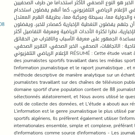
الخبر هو النوع الصحفي الأكثر استخداما من طرف الصحفيين
 في الإعلام الرياضي التلفزيوني، كما أنهم يفضلون استخدام
ية والدولية معا، بسيطة ومركبة معا، بطريقة الهرم المعتدل
.08
أن جلهم يفضلون التغطية الإخبارية كمصادر للخبر، ويفضلون
لإخبارية، نظرا لكثرة الأحداث الرياضية ومعرفة التفاصيل أكثر
ساعدة الجمهور على معرفة الأسباب والاقتراب من الحقائق
- احية : الاتجاهات، الصحفي، الخبر الصحفي، التقرير الصحفي
الإعلام الرياضي التلفزيوني RÉSUMÉ : Cette étude visait à savoir les attitudes
des journalistes sportifs travaillant dans les médias sport
l'information journalistique et le raport journalistique , et
méthode descriptive de manière analytique sur un échant
journalistes travaillant sur des chaînes de télévision publ
domaine sportif d'une population contient de 88 journalis
sélectionnés aléatoirement, et Nous avons utilisé le qu
outil de collecte des données, et L'étude a abouti aux rés
L’information est le genre journalistique le plus utilisé par
sportifs algériens, Ils préfèrent également utiliser l'infor
internationales ensemble, simple et complexe, préférant 
d'informations comme source d'informations - Les journal