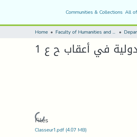
Communities & Collections
All o
Home
Faculty of Humanities and Social Sciences
Depar
دولية في أعقاب ح ع 1
Loading...
Files
Classeur1.pdf
(4.07 MB)