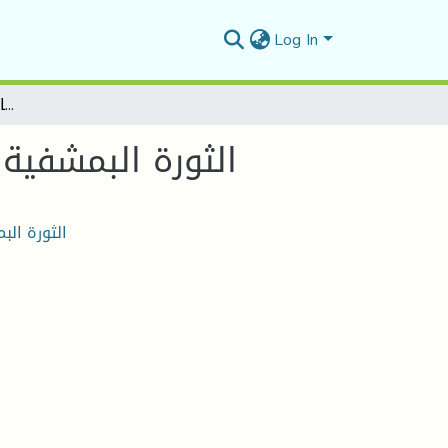
Log In
الثورة البمشفية وانعكاساتها عمى التوازنات الدولية في أعقاب ح ع 1
الثورة البمشفية 
الثورة الب