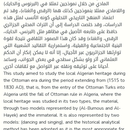
المادي من خلال نموذجين تمثلا في (البرنوس والحايك)
واللامادي ممثلا بنموذجين كذلك هما (الرقص والغناء)، وقد تم
اعتماد المنهج التاريخي التحليلي كونه الأنسب لمثل هذه
الدراسات، وقد خلصت الدراسة إلى أن التراث المحلي الجزائري
حافظ على طابعه الأصيل في مظاهر مثل (البرنس، الحايك،
الرقص، والغناء) وقد كان هذا الصمود الثقافي نتيجة لقوة
البنية الاجتماعية والقبلية، واستمرارية التقاليد الشعبية التي
توارثها الجزائريون عبر الأجيال، إلا أنه لا يمكن إنكار أن الحكم
العثماني أثر ولو بشكل سطحي في بعض الجوانب، وساعد
أحيانا على توثيقه ونقله عبر التواصل مع ثقافات أخرى.
This study aimed to study the local Algerian heritage during
the Ottoman era during the period extending from (1515 to
1830 AD), that is, from the entry of the Ottoman Turks into
Algeria until the fall of Ottoman rule in Algeria, where the
local heritage was studied in its two types, the material,
through two models represented by (Al-Burnous and Al-
Hayek) and the immaterial. It is also represented by two
models: (dancing and singing), and the historical analytical
method has been adopted as it is the most appropriate for