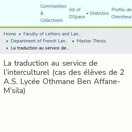
Communities
All of
Profils de
&
Statistics
DSpace
Chercheur
Collections
Home
Faculty of Letters and Languages
Department of French Language and Literature
Master Thesis
La traduction au service de l’interculturel (cas des élèves de 2 A.S. Lycée Othmane Ben Affane- M’sila)
La traduction au service de
l’interculturel (cas des élèves de 2
A.S. Lycée Othmane Ben Affane-
M’sila)