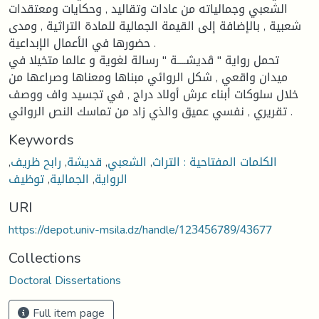
الشعبي وجمالياته من عادات وتقاليد , وحكايات ومعتقدات
شعبية , بالإضافة إلى القيمة الجمالية للمادة التراثية , ومدى
حضورها في الأعمال الإبداعية .
تحمل رواية " ڤديشــــة " رسالة لغوية و عالما متخيلا في
ميدان واقعي , شكل الروائي مبناها ومعناها وصراعها من
خلال سلوكات أبناء عرش أولاد دراج , في تجسيد واف ووصف
تقريري , نفسي عميق والذي زاد من تماسك النص الروائي .
Keywords
الكلمات المفتاحية : التراث
,
الشعبي
,
قديشة
,
رابح ظريف
,
الرواية
,
الجمالية
,
توظيف
URI
https://depot.univ-msila.dz/handle/123456789/43677
Collections
Doctoral Dissertations
Full item page