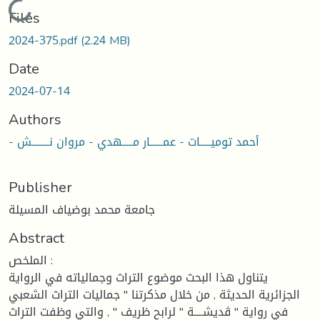
Loading...
Files
2024-375.pdf
(2.24 MB)
Date
2024-07-14
Authors
- أحمد توميـــــات - عمــــــار مـــــهدي - مروان نــــــــش
Publisher
جامعة محمد بوضياف المسيلة
Abstract
الملخص :
يتناول هذا البحث موضوع التراث وجمالياته في الرواية
الجزائرية الحديثة , من خلال مذكرتنا " جماليات التراث الشعبي
في رواية " ڤديشــــة " لرابح ظريف " , والتي وظفت التراث