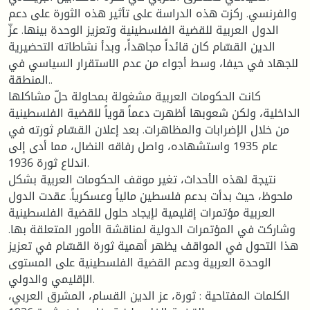
والفرنسي. ركزت هذه الدراسة على تأثير هذه الثورة على دعم
الدول العربية للقضية الفلسطينية وتعزيز الوحدة بينها. عزّ
الدين القسّام كان قائداً مجاهداً، وبدأ نشاطاته التحضيرية
للجهاد في حيفا، وسط أجواء من عدم الاستقرار السياسي في
المنطقة..
كانت الحكومات العربية مشغولة بمحاولة حلّ مشاكلها
الداخلية، ولكن شعوبها أظهرت دعماً قوياً للقضية الفلسطينية
من خلال الإضرابات والمظاهرات. بعد إعلان القسّام ثورته في
عام 1935 واستشهاده، واصل رفاقه النضال، مما أدى إلى
اندلاع ثورة 1936.
نتيجة لهذه الأحداث، تغير موقف الحكومات العربية بشكل
ملحوظ، حيث بدأت بدعم فلسطين مالياً وعسكرياً. عقدت الدول
العربية مؤتمرات إقليمية لإيجاد حلول للقضية الفلسطينية
وشاركت في المؤتمرات الدولية لمناقشة الأمور المتعلقة بها.
هذا التحول في المواقف يظهر أهمية ثورة القسّام في تعزيز
الوحدة العربية ودعم القضية الفلسطينية على المستوى
الإقليمي والدولي.
الكلمات المفتاحية : ثورة، عز الدين القسام، المشرق العربي،