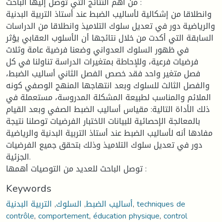
من أهم النتائج التي توصل إليها الباحث :
وانطلاقا من إشكالية لأساليب الضبط عند أستاذ التربية البدنية
والرياضية دور في تعديل سلوك التلاميذ وانطلاقا من الدراسات
السابقة التي أكدت من خلال نتائجها أن الأسلوب العقابي يؤثر
في ظهور السلوك العدواني وضعنا فرضية عامة وثلاث
فرضيات فرعية، وللإحاطة بمتغيرات الدراسة تناولنا في كل
فصل متغير واحد فقد خصص الفصل الثاني أساليب الضبط،
والفصل الثالث للسلوك وبعد انتهاجها المنهج الوصفي كونه
الملائم والمناسب لطبيعة المشكلة المدروسة، مستعملة في
ذلك الأداة التالية: مقياس أساليب الضبط الصفي وبعد القيام
بالمعالجة الإحصائية للبيانات الاختبار الفرضيات توصلنا نتيجة
مفادها أنه لأساليب الضبط عند أستاذ التربية البدنية والرياضية
دور في تعديل سلوك التلاميذ وذلك بتحقق جميع الفرضيات
الجزئية.
توصل الباحث للعديد من التوصيات أهمها :
Keywords
التربية البدنية
,
السلوك
,
أساليب الضبط
,
techniques de
contrôle
,
comportement
,
éducation physique
,
control