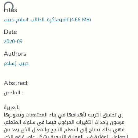
ding...
Files
مذكرة-الطالب-اسلام-حبيب.pdf
(4.66 MB)
Date
2020-09
Authors
حبيب, إسلام
Abstract
الملخص :
بالعربية
إن تحقيق التربية لأهدافها في بناء المجتمعات وتطويرها
مرهون بإحداث التغيرات المرغوب فيها في سلوك المتعلم،
فهي بذلك تحتاج إلى المعلم الناجح والفعال الذي يعد من
العوامل المؤثرة في العملية التربوية بشكل عام، فهو الذي