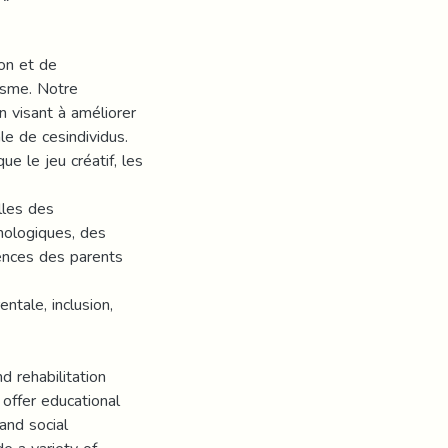
on et de
tisme. Notre
 visant à améliorer
e de cesindividus.
 le jeu créatif, les
lles des
hologiques, des
tences des parents
entale, inclusion,
d rehabilitation
 offer educational
and social