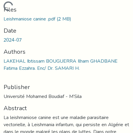
Loading...
Files
Leishmaniose canine .pdf
(2 MB)
Date
2024-07
Authors
LAKEHAL Ibtissam BOUGUERRA Ilham GHADBANE
Fatima Ezzahra. Enc/ Dr. SAMARI H.
Publisher
Université Mohamed Boudiaf - M’Sila
Abstract
La leishmaniose canine est une maladie parasitaire
vectorielle, à Leishmania infantum, qui persiste en Algérie et
dans le monde malgré les plans de luttes. Dans notre