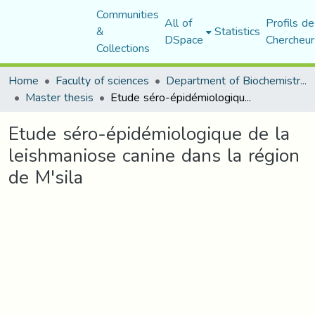
Communities
All of
Profils de
&
Statistics
DSpace
Chercheur
Collections
Home
Faculty of sciences
Department of Biochemistry and Microbiology
Master thesis
Etude séro-épidémiologique de la leishmaniose canine dans la région de M'sila
Etude séro-épidémiologique de la
leishmaniose canine dans la région
de M'sila