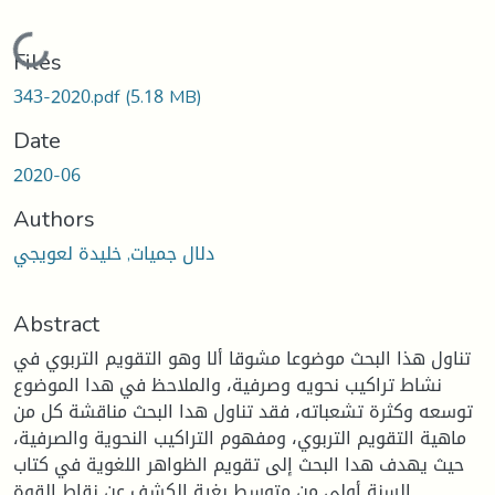
Loading...
Files
343-2020.pdf
(5.18 MB)
Date
2020-06
Authors
دلال جميات, خليدة لعويجي
Abstract
تناول هذا البحث موضوعا مشوقا ألا وهو التقويم التربوي في
نشاط تراكيب نحويه وصرفية، والملاحظ في هدا الموضوع
توسعه وكثرة تشعباته، فقد تناول هدا البحث مناقشة كل من
ماهية التقويم التربوي، ومفهوم التراكيب النحوية والصرفية،
حيث يهدف هدا البحث إلى تقويم الظواهر اللغوية في كتاب
السنة أولى من متوسط بغية الكشف عن نقاط القوة