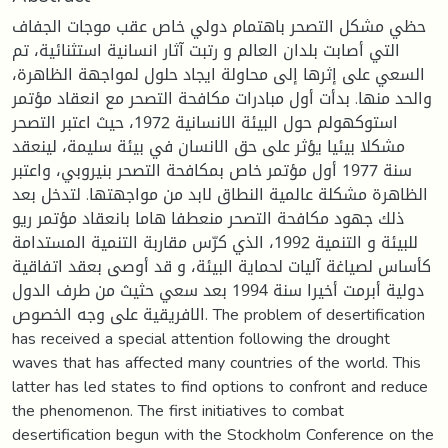
حظي مشكل التصحر باهتمام دولي خاص عقب موجات الجفاف
التي أصابت بلدان العالم و رتبت آثار انسانية استثنائية، تم
السعي على إثرها إلى محاولة ايجاد حلول لمواجهة الظاهرة،
والحد منها. بدأت أول مبادرات مكافحة التصحر مع انعقاد مؤتمر
استوكهولم حول البيئة الانسانية 1972، حيث اعتبر التصحر
مشكلا بيئيا يؤثر على حق الانسان في بيئة سليمة، لينعقد
سنة 1977 أول مؤتمر خاص بمكافحة التصحر بنيروبي، واعتبر
الظاهرة مشكلة عالمية النطاق لابد من مواجهتها. لتدخل بعد
ذلك جهود مكافحة التصحر منعطفا هاما بانعقاد مؤتمر ريو
للبيئة و التنمية 1992، الذي كرّس مقاربة التنمية المستدامة
كأساس لصياغة آليات لحماية البيئة، و قد أوصى بعقد اتفاقية
دولية أبرمت أخيرا سنة 1994 بعد سعي حثيث من طرف الدول
الافريقية على وجه الخصوص. The problem of desertification
has received a special attention following the drought
waves that has affected many countries of the world. This
latter has led states to find options to confront and reduce
the phenomenon. The first initiatives to combat
desertification begun with the Stockholm Conference on the