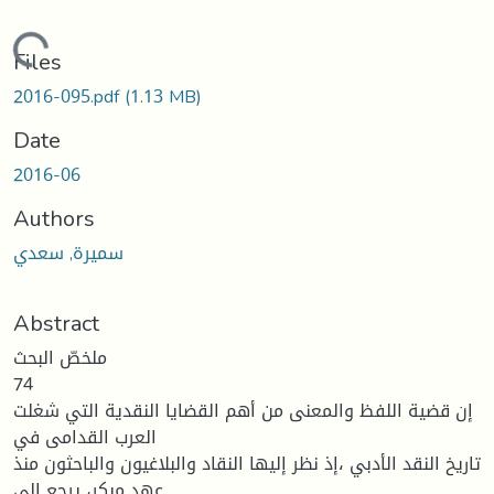
Loading...
Files
2016-095.pdf
(1.13 MB)
Date
2016-06
Authors
سميرة, سعدي
Abstract
ملخصّ البحث
74
إن قضية اللفظ والمعنى من أهم القضايا النقدية التي شغلت
العرب القدامى في
تاريخ النقد الأدبي ،إذ نظر إليها النقاد والبلاغيون والباحثون منذ
عهد مبكر، يرجع إلى