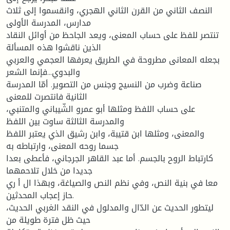
النصف الثاني من القرن الثاني الهجري، وانقسموا إلى ثلاث
مدارس، المدرسة الأولى
تنتصر للفظ على حساب المعنى، ويعد الجاحظ من أوائل النقاد
الذين ناقشوا هذه المسألة
بجعله المعانى مطروحة في الطريق يعرفها العجمي والعربي
والبدوي...فإنما الشعر
صناعة وضرب من النسيج وجنس من التصوير. أمّا المدرسة
الثانية فانتصرت للمعنى
على حساب اللفظ ومثلها أبو عمرو الشّيباني والمتنبي،
والمدرسة الثالثة ساوت بين اللفظ
والمعنى، ومثلها ابن قتيبة، وابن رشيق الذي يعتبر اللفظ
جسما روحه المعنى، وارتباطه به
كارتباط الروح بالجسم. أما عبد القاهر الجرجاني، فأعطى بعدا
جديدا من خلال تلاحمهما
معا في بنية النص، وفي نظم النص والصياغة، وبهذا ال أ ري
حاز إعجاب المحدثين.
ليتطور الحديث عن الدّال والمدلول في النقد الغربي الحديث،
حيث ظل فترة طويلة من