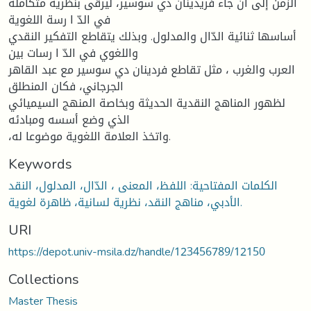
الزمن إلى أن جاء فريدينان دي سوسير، ليرقى بنظرية متكاملة
في الدّ ا رسة اللغوية
أساسها ثنائية الدّال والمدلول. وبذلك يتقاطع التفكير النقدي
واللغوي في الدّ ا رسات بين
العرب والغرب ، مثل تقاطع فردينان دي سوسير مع عبد القاهر
الجرجاني، فكان المنطلق
لظهور المناهج النقدية الحديثة وبخاصة المنهج السيميائي
الذي وضع أسسه ومبادئه
،واتخذ العلامة اللغوية موضوعا له.
Keywords
الكلمات المفتاحية: اللفظ، المعنى ، الدّال، المدلول، النقد
الأدبي، مناهج النقد، نظرية لسانية، ظاهرة لغوية.
URI
https://depot.univ-msila.dz/handle/123456789/12150
Collections
Master Thesis